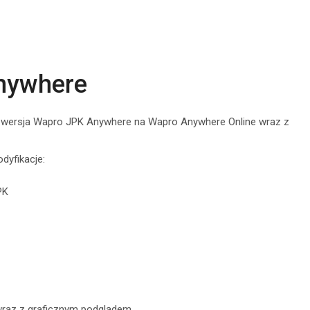
Anywhere
a wersja Wapro JPK Anywhere na Wapro Anywhere Online wraz z
dyfikacje:
PK
 wraz z graficznym podglądem