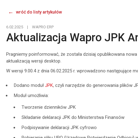
wróć do listy artykułów
6.02.2025
|
WAPRO ERP
Aktualizacja Wapro JPK 
Pragniemy poinformować, że została dzisiaj opublikowana now
aktualizacją wersji desktop.
W wersji 9.00.4 z dnia 06.02.2025 r. wprowadzono następujące mo
Dodano moduł
JPK
, czyli narzędzie do generowania plików J
Moduł umożliwia:
Tworzenie dzienników JPK
Składanie deklaracji JPK do Ministerstwa Finansów
Podpisywanie deklaracji JPK cyfrowo
Pobieranie pliku UPO (Urzędowe Potwierdzenie Odbioru)