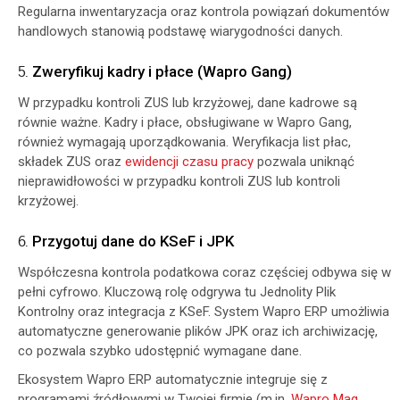
Regularna inwentaryzacja oraz kontrola powiązań dokumentów
handlowych stanowią podstawę wiarygodności danych.
5.
Zweryfikuj kadry i płace (Wapro Gang)
W przypadku kontroli ZUS lub krzyżowej, dane kadrowe są
równie ważne. Kadry i płace, obsługiwane w Wapro Gang,
również wymagają uporządkowania. Weryfikacja list płac,
składek ZUS oraz
ewidencji czasu pracy
pozwala uniknąć
nieprawidłowości w przypadku kontroli ZUS lub kontroli
krzyżowej.
6.
Przygotuj dane do KSeF i JPK
Współczesna kontrola podatkowa coraz częściej odbywa się w
pełni cyfrowo. Kluczową rolę odgrywa tu Jednolity Plik
Kontrolny oraz integracja z KSeF. System Wapro ERP umożliwia
automatyczne generowanie plików JPK oraz ich archiwizację,
co pozwala szybko udostępnić wymagane dane.
Ekosystem Wapro ERP automatycznie integruje się z
programami źródłowymi w Twojej firmie (m.in.
Wapro Mag
,