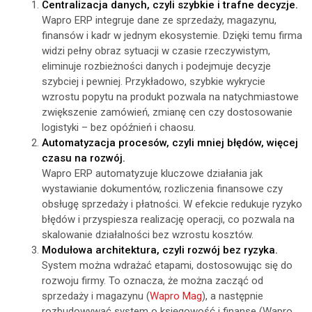
Centralizacja danych, czyli szybkie i trafne decyzje.
Wapro ERP integruje dane ze sprzedaży, magazynu,
finansów i kadr w jednym ekosystemie. Dzięki temu firma
widzi pełny obraz sytuacji w czasie rzeczywistym,
eliminuje rozbieżności danych i podejmuje decyzje
szybciej i pewniej. Przykładowo, szybkie wykrycie
wzrostu popytu na produkt pozwala na natychmiastowe
zwiększenie zamówień, zmianę cen czy dostosowanie
logistyki – bez opóźnień i chaosu.
Automatyzacja procesów, czyli mniej błędów, więcej
czasu na rozwój.
Wapro ERP automatyzuje kluczowe działania jak
wystawianie dokumentów, rozliczenia finansowe czy
obsługę sprzedaży i płatności. W efekcie redukuje ryzyko
błędów i przyspiesza realizację operacji, co pozwala na
skalowanie działalności bez wzrostu kosztów.
Modułowa architektura, czyli rozwój bez ryzyka.
System można wdrażać etapami, dostosowując się do
rozwoju firmy. To oznacza, że można zacząć od
sprzedaży i magazynu (
Wapro Mag
), a następnie
rozbudowywać system o księgowość i finanse (Wapro