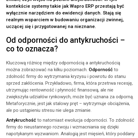
kontekście systemy takie jak Wapro ERP przestają być
wyłącznie narzędziem do ewidencji danych. Stają się
realnym wsparciem w budowaniu organizacji zwinnej,
uczącej się i przygotowanej na nieznane.
Od odporności do antykruchości –
co to oznacza?
Kluczową różnicę między odpornością a antykruchością
można zobrazować na kilku poziomach.
Odporność
to
zdolność firmy do wytrzymania kryzysu i powrotu do stanu
sprzed zakłócenia. Przykładowo, firma, która przetrwa recesję,
utrzymując rentowność i płynność finansową, ale nie
zwiększyła udziałów rynkowych, może być uznana za odporną.
Metaforycznie, jest jak stalowy pręt – wytrzymuje obciążenia,
ale po ustąpieniu stresu nie ulega zmianie.
Antykruchość
to natomiast ewolucja odporności. To zdolność
firmy do nieustannego rozwoju i wzmacniania się dzięki
napotykanym wyzwaniom. Analogią jest mięsień, który poddany