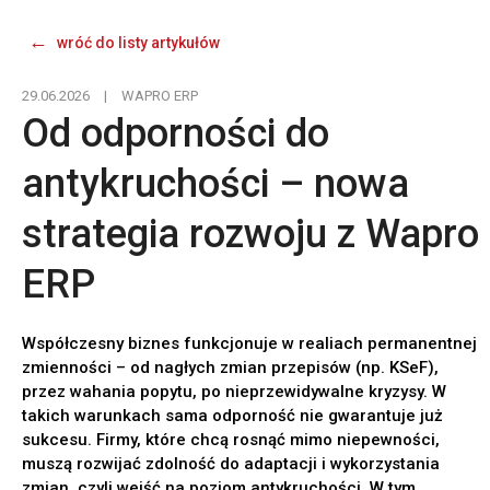
wróć do listy artykułów
29.06.2026
|
WAPRO ERP
Od odporności do
antykruchości – nowa
strategia rozwoju z Wapro
ERP
Współczesny biznes funkcjonuje w realiach permanentnej
zmienności – od nagłych zmian przepisów (np. KSeF),
przez wahania popytu, po nieprzewidywalne kryzysy. W
takich warunkach sama odporność nie gwarantuje już
sukcesu. Firmy, które chcą rosnąć mimo niepewności,
muszą rozwijać zdolność do adaptacji i wykorzystania
zmian, czyli wejść na poziom antykruchości. W tym