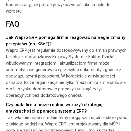
trudne czasy, ale potrafi je wykorzystać jako impuls do
wzrostu.
FAQ
Jak Wapro ERP pomaga firmie reagować na nagłe zmiany
przepisów (np. KSeF)?
Wapro ERP jest regularnie dostosowywany do zmian prawnych,
takich jak obowiązkowy Krajowy System e‑Faktur. Dzięki
wbudowanym integracjom i aktualizacjom firma może
automatycznie generować i przesyłać dokumenty zgodnie z
obowiązującymi przepisami. W kontekście antykruchości
oznacza to, że organizacja nie tylko “nadąża” za zmianami, ale
może szybko dostosować procesy i uniknąć ryzyk
operacyjnych bez dodatkowego chaosu.
Czy mała firma może realnie wdrożyć strategię
antykruchości z pomocą systemu ERP?
Tak, właśnie małe i średnie firmy mogą szczególnie skorzystać
z takiego podejścia. Wapro ERP jest projektowany dla MŚP i
pozwala zacząć od podstawowych funkcji (np. sprzedaż i